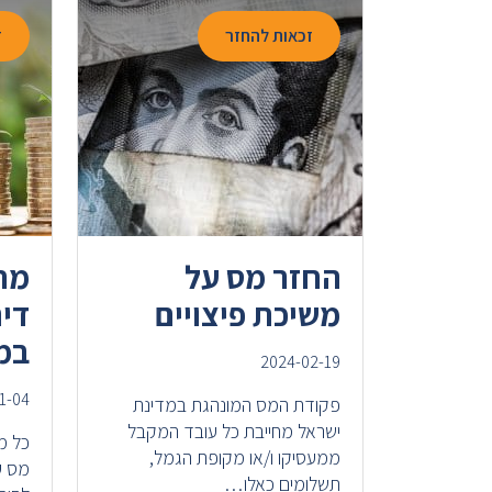
זכאות להחזר
ז
החזר מס על
מח
משיכת פיצויים
דיר
במ
2024-02-19
1-04
פקודת המס המונהגת במדינת
ישראל מחייבת כל עובד המקבל
כל מ
ממעסיקו ו/או מקופת הגמל,
מס ע
תשלומים כאלו…