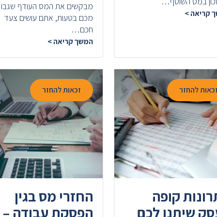
כון במס השוטף…
מבקשים את המס העודף שגבו
 קריאה >
מכם בטעות, אתם עושים צעד
חכם…
המשך קריאה >
כאות להחזר
זכאות להחזר
רונות קופה
החזרי מס בגין
סק שיתנו לכם
הפסקת עבודה –