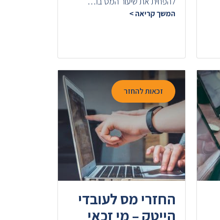
להפחית את שיעור המס בו…
המשך קריאה >
זכאות להחזר
החזרי מס לעובדי
הייטק – מי זכאי