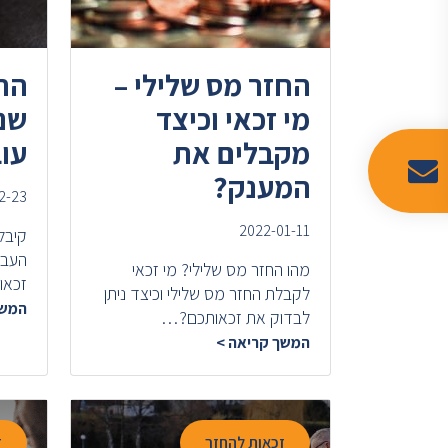
החזר מס שלילי –
החז
מי זכאי וכיצד
שנת
מקבלים את
עו
המענק?
2-23
2022-01-11
קיבל
העבו
מהו החזר מס שלילי? מי זכאי
זכאו
לקבלת החזר מס שלילי וכיצד ניתן
המשך
לבדוק את זכאותכם?…
המשך קריאה >
זכאות להחזר
ז