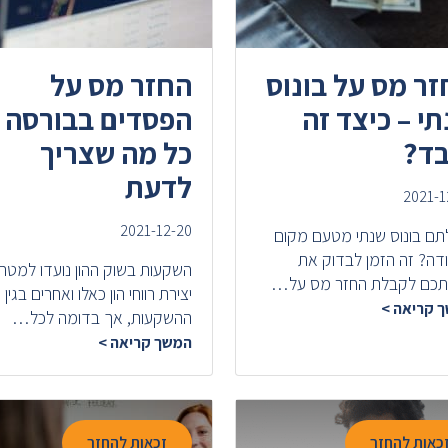
ר מס על בונוס
החזר מס על
י – כיצד זה
הפסדים בבורסה 
בד?
כל מה שצריך
לדעת
2021-1
2021-12-20
תם בונוס שנתי מטעם מקום
דה? זה הזמן לבדוק את
השקעות בשוק ההון נועדו למטר
תכם לקבלת החזר מס על…
יצירת רווחי הון כאלו ואחרים בגין
 קריאה >
ההשקעות, אך בדומה לכל…
המשך קריאה >
כאות להחזר
זכאות להחזר