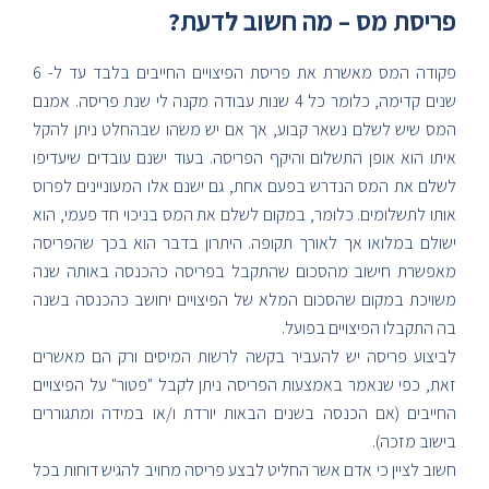
פריסת מס – מה חשוב לדעת?
פקודה המס מאשרת את פריסת הפיצויים החייבים בלבד עד ל- 6
שנים קדימה, כלומר כל 4 שנות עבודה מקנה לי שנת פריסה. אמנם
המס שיש לשלם נשאר קבוע, אך אם יש משהו שבהחלט ניתן להקל
איתו הוא אופן התשלום והיקף הפריסה. בעוד ישנם עובדים שיעדיפו
לשלם את המס הנדרש בפעם אחת, גם ישנם אלו המעוניינים לפרוס
אותו לתשלומים. כלומר, במקום לשלם את המס בניכוי חד פעמי, הוא
ישולם במלואו אך לאורך תקופה. היתרון בדבר הוא בכך שהפריסה
מאפשרת חישוב מהסכום שהתקבל בפריסה כהכנסה באותה שנה
משויכת במקום שהסכום המלא של הפיצויים יחושב כהכנסה בשנה
בה התקבלו הפיצויים בפועל.
לביצוע פריסה יש להעביר בקשה לרשות המיסים ורק הם מאשרים
זאת, כפי שנאמר באמצעות הפריסה ניתן לקבל "פטור" על הפיצויים
החייבים (אם הכנסה בשנים הבאות יורדת ו/או במידה ומתגוררים
בישוב מזכה).
חשוב לציין כי אדם אשר החליט לבצע פריסה מחויב להגיש דוחות בכל