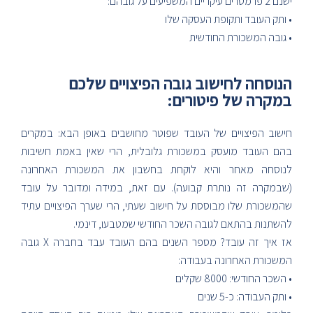
ישנם 2 פרמטרים עיקריים המשפיעים על גובהם:
• ותק העובד ותקופת העסקה שלו
• גובה המשכורת החודשית
הנוסחה לחישוב גובה הפיצויים שלכם
במקרה של פיטורים:
חישוב הפיצויים של העובד שפוטר מחושבים באופן הבא: במקרים
בהם העובד מועסק במשכורת גלובלית, הרי שאין באמת חשיבות
לנוסחה מאחר והיא לוקחת בחשבון את המשכורת האחרונה
(שבמקרה זה נותרת קבועה). עם זאת, במידה ומדובר על עובד
שהמשכורת שלו מבוססת על חישוב שעתי, הרי שערך הפיצויים עתיד
להשתנות בהתאם לגובה השכר החודשי שמטבעו, דינמי.
אז איך זה עובד? מספר השנים בהם העובד עבד בחברה X גובה
המשכורת האחרונה בעבודה:
• השכר החודשי: 8000 שקלים
• ותק העבודה: כ-5 שנים