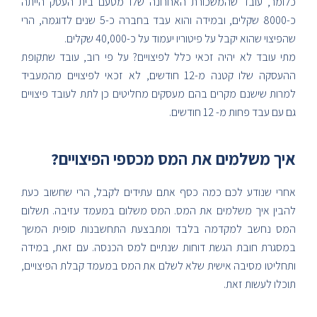
כלומר, עובד שהמשכורת האחרונה שלו מטעם בית העסק הייתה
כ-8000 שקלים, ובמידה והוא עבד בחברה כ-5 שנים לדוגמה, הרי
שהפיצוי שהוא יקבל על פיטוריו יעמוד על כ-40,000 שקלים.
מתי עובד לא יהיה זכאי כלל לפיצויים? על פי רוב, עובד שתקופת
ההעסקה שלו קטנה מ-12 חודשים, לא זכאי לפיצויים מהמעביד
למרות שישנם מקרים בהם מעסקים מחליטים כן לתת לעובד פיצויים
גם עם עבד פחות מ- 12 חודשים.
איך משלמים את המס מכספי הפיצויים?
אחרי שנודע לכם כמה כסף אתם עתידים לקבל, הרי שחשוב כעת
להבין איך משלמים את המס. המס משלום במעמד עזיבה. תשלום
המס נחשב למקדמה בלבד ומתבצעת התחשבנות סופית המשך
במסגרת חובת הגשת דוחות שנתיים למס הכנסה. עם זאת, במידה
ותחליטו מסיבה אישית שלא לשלם את המס במעמד קבלת הפיצויים,
תוכלו לעשות זאת.