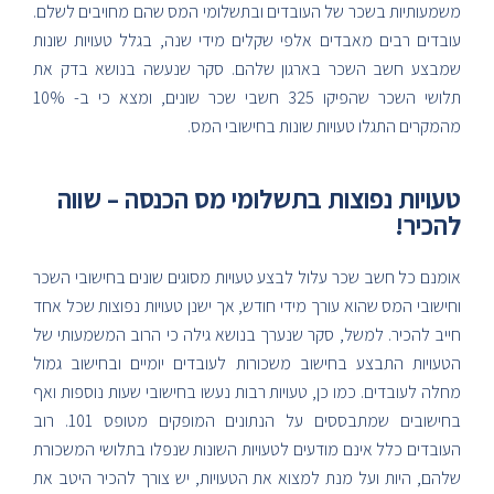
משמעותיות בשכר של העובדים ובתשלומי המס שהם מחויבים לשלם.
עובדים רבים מאבדים אלפי שקלים מידי שנה, בגלל טעויות שונות
שמבצע חשב השכר בארגון שלהם. סקר שנעשה בנושא בדק את
תלושי השכר שהפיקו 325 חשבי שכר שונים, ומצא כי ב- 10%
מהמקרים התגלו טעויות שונות בחישובי המס.
טעויות נפוצות בתשלומי מס הכנסה – שווה
להכיר!
אומנם כל חשב שכר עלול לבצע טעויות מסוגים שונים בחישובי השכר
וחישובי המס שהוא עורך מידי חודש, אך ישנן טעויות נפוצות שכל אחד
חייב להכיר. למשל, סקר שנערך בנושא גילה כי הרוב המשמעותי של
הטעויות התבצע בחישוב משכורות לעובדים יומיים ובחישוב גמול
מחלה לעובדים. כמו כן, טעויות רבות נעשו בחישובי שעות נוספות ואף
בחישובים שמתבססים על הנתונים המופקים מטופס 101. רוב
העובדים כלל אינם מודעים לטעויות השונות שנפלו בתלושי המשכורת
שלהם, היות ועל מנת למצוא את הטעויות, יש צורך להכיר היטב את