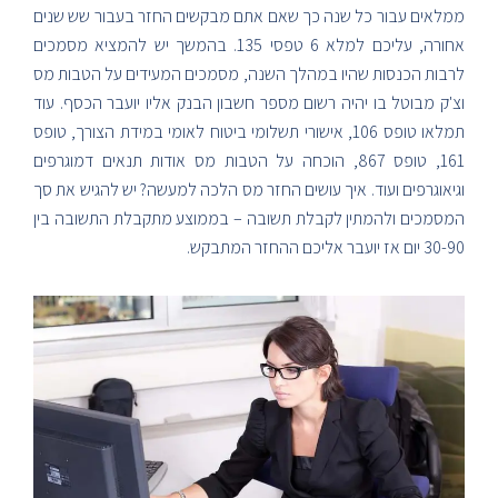
ממלאים עבור כל שנה כך שאם אתם מבקשים החזר בעבור שש שנים
אחורה, עליכם למלא 6 טפסי 135. בהמשך יש להמציא מסמכים
לרבות הכנסות שהיו במהלך השנה, מסמכים המעידים על הטבות מס
וצ'ק מבוטל בו יהיה רשום מספר חשבון הבנק אליו יועבר הכסף. עוד
תמלאו טופס 106, אישורי תשלומי ביטוח לאומי במידת הצורך, טופס
161, טופס 867, הוכחה על הטבות מס אודות תנאים דמוגרפים
וגיאוגרפים ועוד. איך עושים החזר מס הלכה למעשה? יש להגיש את סך
המסמכים ולהמתין לקבלת תשובה – בממוצע מתקבלת התשובה בין
30-90 יום אז יועבר אליכם ההחזר המתבקש.