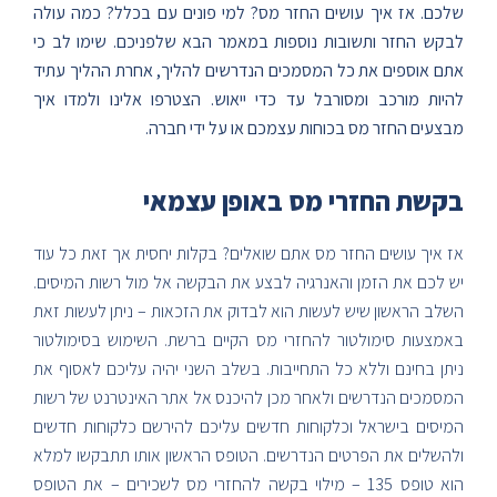
שלכם. אז איך עושים החזר מס? למי פונים עם בכלל? כמה עולה
לבקש החזר ותשובות נוספות במאמר הבא שלפניכם. שימו לב כי
אתם אוספים את כל המסמכים הנדרשים להליך, אחרת ההליך עתיד
להיות מורכב ומסורבל עד כדי ייאוש. הצטרפו אלינו ולמדו איך
מבצעים החזר מס בכוחות עצמכם או על ידי חברה.
בקשת החזרי מס באופן עצמאי
אז איך עושים החזר מס אתם שואלים? בקלות יחסית אך זאת כל עוד
יש לכם את הזמן והאנרגיה לבצע את הבקשה אל מול רשות המיסים.
השלב הראשון שיש לעשות הוא לבדוק את הזכאות – ניתן לעשות זאת
באמצעות סימולטור להחזרי מס הקיים ברשת. השימוש בסימולטור
ניתן בחינם וללא כל התחייבות. בשלב השני יהיה עליכם לאסוף את
המסמכים הנדרשים ולאחר מכן להיכנס אל אתר האינטרנט של רשות
המיסים בישראל וכלקוחות חדשים עליכם להירשם כלקוחות חדשים
ולהשלים את הפרטים הנדרשים. הטופס הראשון אותו תתבקשו למלא
הוא טופס 135 – מילוי בקשה להחזרי מס לשכירים – את הטופס