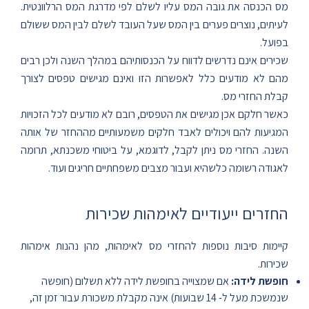
מס הכנסה את גובה המס עליו לשלם לפי מדרגת המס הרלוונטית.
לעיתים, נוצרים פערים בין המס שעל העובד לשלם לבין המס ששולם
בפועל.
שכירים אינם נדרשים לדווח על הכנסותיהם במהלך השנה ולכן רבים
מהם לא מודעים כלל לאפשרות הזו ואינם מגישים טפסים לצורך
קבלת החזרי מס.
כאשר חלקם אכן מגישים את הטפסים, רובם לא מודעים לכל הזכויות
המגיעות להם ויכולים לאבד חלקים משמעותיים מההחזר של אותה
השנה. החזרי מס ניתן לקבל, לדוגמא, על ביטוחי משכנתא, תרומה
לאגודה רשומה כלשהיא ועבור מצבים משפחתיים חריגים ועוד.
החזרים ייעודיים לאימהות שכירות
קיימות סיבות נוספות להחזרי מס לאימהות, מהן נהנות אימהות
שכירות.
חופשת לידה:
אם שמצוייה בחופשת לידה ללא תשלום (חופשה
שנמשכת מעל ל- 14 שבועות) אינה מקבלת משכורת עבור זמן זה,