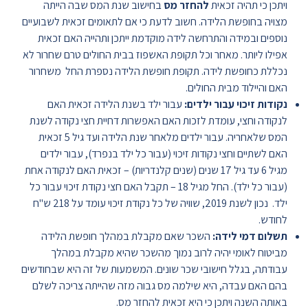
ויתכן כי תהיה זכאית
להחזר מס
בחישוב שנת המס שבה הייתה
מצויה בחופשת הלידה. חשוב לדעת כי אם לתאומים זכאית לשבועיים
נוספים ובמידה והתרחשה לידה מוקדמת ייתכן ותהייה האם זכאית
אפילו ליותר. מאחר וכל תקופת האשפוז בבית החולים טרם שחרור לא
נכללת כחופשת לידה. תקופת חופשת הלידה נספרת החל משחרור
האם והיילוד מבית החולים.
נקודות זיכוי עבור ילדים:
עבור ילד בשנת הלידה זכאית האם
לנקודה וחצי, עומדת לזכות האם האפשרות דחיית חצי נקודה לשנת
המס שלאחריה. עבור ילדים מלאחר שנת הלידה ועד גיל 5 זכאית
האם לשתיים וחצי נקודות זיכוי (עבור כל ילד בנפרד), עבור ילדים
מגיל 6 עד גיל 17 שנים (שנים קלנדריות) – זכאית האם לנקודה אחת
(עבור כל ילד). החל מגיל 18 – תקבל האם חצי נקודת זיכוי עבור כל
ילד. נכון לשנת 2019, שוויה של כל נקודת זיכוי עומד על 218 ש"ח
לחודש.
תשלום דמי לידה:
השכר שאם מקבלת במהלך חופשת הלידה
מביטוח לאומי יהיה לרוב נמוך מהשכר שהיא מקבלת במהלך
עבודתה, בגלל חישובי שכר שונים. המשמעות של זה היא שבחודשים
בהם האם עבדה, היא שילמה מס גבוה מזה שהייתה צריכה לשלם
באותה השנה ויתכן כי היא זכאית להחזר מס.