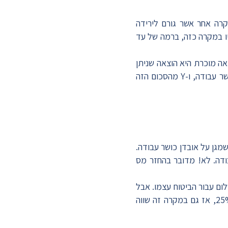
מקרה אחר אשר גורם
לירידה
ליו במקרה כזה, ברמה של עד
אה מוכרת היא הוצאה שניתן
לקבל עבורה החזר מס. כלומר, אם למשל עובד מסוים משלם X סכום בשנה עבור ביטוח אובדן כושר עבודה, ו-Y מהסכום הזה
מגן על אובדן כושר עבודה.
ודה. לא! מדובר בהחזר מס
לום עבור הביטוח עצמו. אבל
עדיין כאשר עובד יוצא לאובדן כושר עבודה יש לוי סיכוי להחזר מס, וזאת מפני שהשכר יורד ב- 25%, אז גם במקרה זה שווה