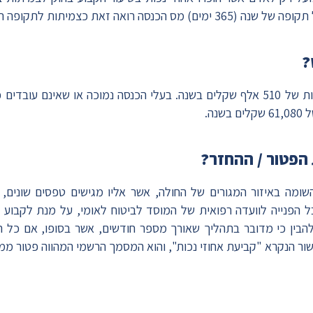
סה רואה זאת כצמיתות לתקופה המדוברת.
?
הפטור תקף עד לגובה הכנסות של 510 אלף שקלים בשנה. בעלי הכנסה נמוכה או שא
נה.
 הפטור / ההחזר?
ומה באיזור המגורים של החולה, אשר אליו מגישים טפסים שונים, הכ
 הפנייה לוועדה רפואית של המוסד לביטוח לאומי, על מנת לקבוע א
הבין כי מדובר בתהליך שאורך מספר חודשים, אשר בסופו, אם כל הש
ר הנקרא "קביעת אחוזי נכות", והוא המסמך הרשמי המהווה פטור ממ