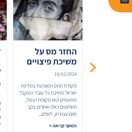
קלות מס
החזר מס על
ד
לקבל
משיכת פיצויים
א
ת
ל
19/02/2024
ה?
4
פקודת המס המונהגת במדינת
ישראל מחייבת כל עובד המקבל
ד
ממעסיקו ו/או מקופת הגמל,
ה
ת ברזל הובילה את
תשלומים כאלו ואחרים עקב
ל
ם לפרסם שורה
סיום עבודתו, לשלם...
ה
קלות מס אשר
ל
המשך קריאה >
 לכלל האזרחים