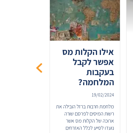
אילו הקלות מס
החזר מס ע
אפשר לקבל
משיכת פיצו
בעקבות
19/02/2024
המלחמה?
פקודת המס המונהג
ישראל מחייבת כל ע
19/02/2024
ממעסיקו ו/או מקופת
מלחמת חרבות ברזל הובילה את
תשלומים כאלו ואחרי
רשות המיסים לפרסם שורה
סיום עבודתו, לשלם...
ארוכה של הקלות מס אשר
המשך קריאה >
נועדו לסייע לכלל האזרחים