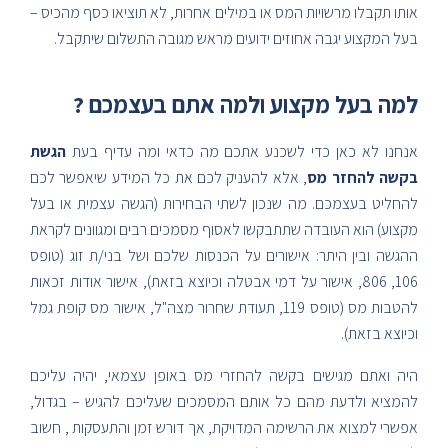
אותו תקבלו מרשויות המס או במילים אחרות, לא תוציאו כסף מהכיס –
בעל המקצוע יגבה אחוזים ידועים מראש מגובה התשלום שיתקבל.
למה בעל מקצוע ולמה אתם בעצמכם ?
אנחנו לא כאן כדי לשכנע אתכם מה כדאי ומה עדיף בעת
הגשת
בקשה להחזר מס
, אלא להעניק לכם את כל המידע שיאפשר לכם
להחליט בעצמכם. מה שנכון לשתי הבחירות (הגשה עצמית או בעל
מקצוע) הוא העובדה שתתבקשו לאסוף מסמכים רבים ומגוונים לקראת
ההגשה ובין היתר: אישורים על הכנסות שלכם ושל בני/ת זוג (טופס
106, 806, אישור על דמי אבטלה וכיוצא בזאת), אישור אודות זכאות
להטבות מס (טופס 119, תעודת שחרור מצה"ל, אישור מס קופת גמל
וכיוצא בזאת).
היה ואתם מגישים בקשה להחזרי מס באופן עצמאי, יהיה עליכם
להמציא ולדעת מהם כל אותם המסמכים שעליכם להגיש – בגדול,
אפשרי למצוא את הרשימה המדויקת, אך דורש זמן והתעסקות , חשוב