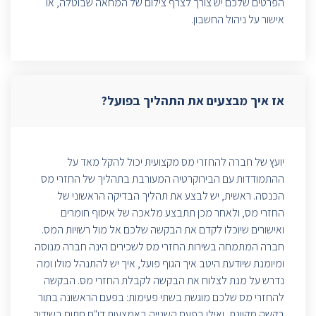
הפרטים שלכם יש צורך לצרף צילום של המחאה שבוטלה, או
אישור על ניהול החשבון.
אז איך מבצעים את התהליך בפועל?
יועץ של חברה להחזרי מס מקצועית יכול להקל מאד על
ההתמודדות עם הבירוקרטיה המעורבת בתהליך של החזרי מס
הכנסה. ראשית, יש לבצע את תהליך הבדיקה הראשוני של
החזרי מס, ולאחר מכן תתבצע מלאכה של איסוף חומרים
ואישורים שיוכלו לקדם את הבקשה שלכם אל מול רשויות המס.
חברה המתמחה בשירות החזרי מס לשכירים הינה חברה מנוסה
ומיומנת שיודעת היטב איך הגוף פועל, איך יש להתנהל מולו ומה
נדרש על מנת לצלוח את הבקשה לקבלת החזרי מס. הבקשה
להחזרי מס שלכם מוגשת בשתי פעימות: בפעם הראשונה בתור
בקשה מקוונת, ואילו בפעם השנייה באמצעות דו"ח חתום בשידוך