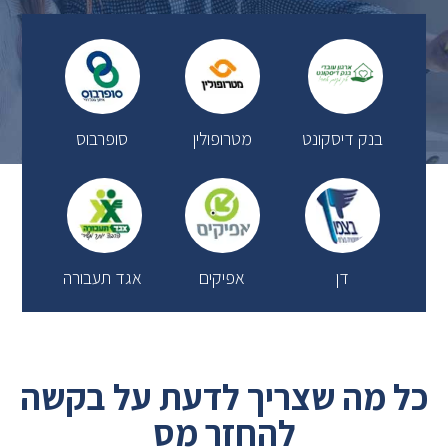
בנק דיסקונט
מטרופולין
סופרבוס
דן
אפיקים
אגד תעבורה
כל מה שצריך לדעת על בקשה
להחזר מס