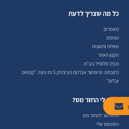
כל מה שצריך לדעת
מאמרים
טפסים
שאלות ותשובות
תקנון האתר
מבית סלוסייל בע"מ
כתובתנו: פרופסור אברהם פצ'ורניק 5 נס ציונה "קמפוס
יובלים"
מגיע לי החזר מס?
סימולטור להחזר מס
הסטטוס שלי