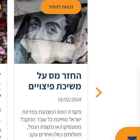
החזר
זכאות להחזר
קלות מס
החזר מס על
ד
לקבל
משיכת פיצויים
א
ת
ל
19/02/2024
ה?
4
פקודת המס המונהגת במדינת
ישראל מחייבת כל עובד המקבל
ד
ממעסיקו ו/או מקופת הגמל,
ה
ת ברזל הובילה את
תשלומים כאלו ואחרים עקב
ל