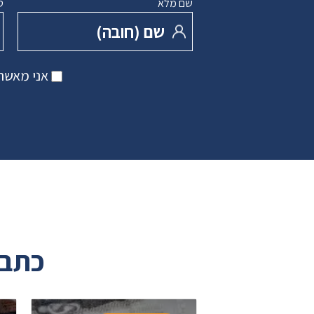
שם מלא
ט
שם ‏(חובה)
אני מאשר 
כתבו