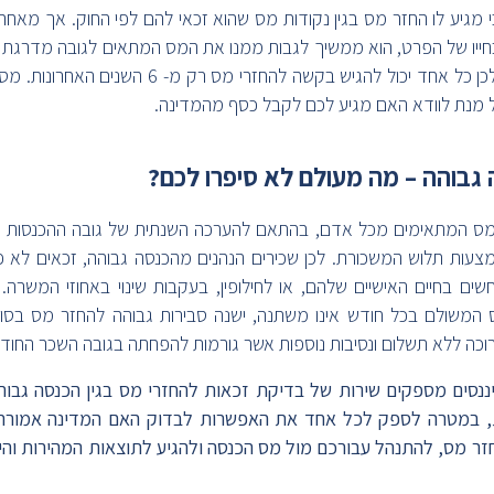
 כי מגיע לו החזר מס בגין נקודות מס שהוא זכאי להם לפי החוק. אך מאחר
חייו של הפרט, הוא ממשיך לגבות ממנו את המס המתאים לגובה מדרגת ה
חוק התיישנות על החזרי מס, לכן כל אחד יכול להגיש ב
 מנת לוודא האם מגיע לכם לקבל כסף מהמדינה.
 גבוהה – מה מעולם לא סיפרו לכם?
מס המתאימים מכל אדם, בהתאם להערכה השנתית של גובה ההכנסות ש
עות תלוש המשכורת. לכן שכירים הנהנים מהכנסה גבוהה, זכאים לא פ
חשים בחיים האישיים שלהם, או לחילופין, בעקבות שינוי באחוזי המשר
המשולם בכל חודש אינו משתנה, ישנה סבירות גבוהה להחזר מס בסוף
כה ללא תשלום ונסיבות נוספות אשר גורמות להפחתה בגובה השכר החודש
ננסים מספקים שירות של בדיקת זכאות להחזרי מס בגין הכנסה גבוה
, במטרה לספק לכל אחד את האפשרות לבדוק האם המדינה אמורה ל
ר מס, להתנהל עבורכם מול מס הכנסה ולהגיע לתוצאות המהירות והי