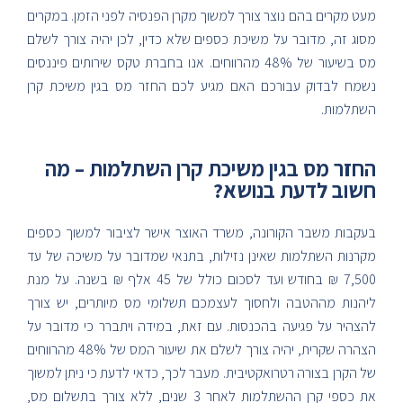
מעט מקרים בהם נוצר צורך למשוך מקרן הפנסיה לפני הזמן. במקרים
מסוג זה, מדובר על משיכת כספים שלא כדין, לכן יהיה צורך לשלם
מס בשיעור של 48% מהרווחים. אנו בחברת טקס שירותים פיננסים
נשמח לבדוק עבורכם האם מגיע לכם החזר מס בגין משיכת קרן
השתלמות.
החזר מס בגין משיכת קרן השתלמות – מה
חשוב לדעת בנושא?
בעקבות משבר הקורונה, משרד האוצר אישר לציבור למשוך כספים
מקרנות השתלמות שאינן נזילות, בתנאי שמדובר על משיכה של עד
7,500 ₪ בחודש ועד לסכום כולל של 45 אלף ₪ בשנה. על מנת
ליהנות מההטבה ולחסוך לעצמכם תשלומי מס מיותרים, יש צורך
להצהיר על פגיעה בהכנסות. עם זאת, במידה ויתברר כי מדובר על
הצהרה שקרית, יהיה צורך לשלם את שיעור המס של 48% מהרווחים
של הקרן בצורה רטרואקטיבית. מעבר לכך, כדאי לדעת כי ניתן למשוך
את כספי קרן ההשתלמות לאחר 3 שנים, ללא צורך בתשלום מס,