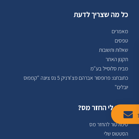
כל מה שצריך לדעת
מאמרים
טפסים
שאלות ותשובות
תקנון האתר
מבית סלוסייל בע"מ
כתובתנו: פרופסור אברהם פצ'ורניק 5 נס ציונה "קמפוס
יובלים"
מגיע לי החזר מס?
סימולטור להחזר מס
הסטטוס שלי