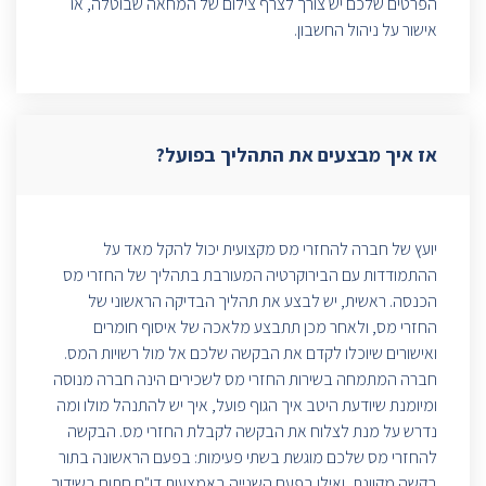
הפרטים שלכם יש צורך לצרף צילום של המחאה שבוטלה, או
אישור על ניהול החשבון.
אז איך מבצעים את התהליך בפועל?
יועץ של חברה להחזרי מס מקצועית יכול להקל מאד על
ההתמודדות עם הבירוקרטיה המעורבת בתהליך של החזרי מס
הכנסה. ראשית, יש לבצע את תהליך הבדיקה הראשוני של
החזרי מס, ולאחר מכן תתבצע מלאכה של איסוף חומרים
ואישורים שיוכלו לקדם את הבקשה שלכם אל מול רשויות המס.
חברה המתמחה בשירות החזרי מס לשכירים הינה חברה מנוסה
ומיומנת שיודעת היטב איך הגוף פועל, איך יש להתנהל מולו ומה
נדרש על מנת לצלוח את הבקשה לקבלת החזרי מס. הבקשה
להחזרי מס שלכם מוגשת בשתי פעימות: בפעם הראשונה בתור
בקשה מקוונת, ואילו בפעם השנייה באמצעות דו"ח חתום בשידוך