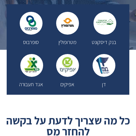
בנק דיסקונט
מטרופולין
סופרבוס
דן
אפיקים
אגד תעבורה
כל מה שצריך לדעת על בקשה
להחזר מס