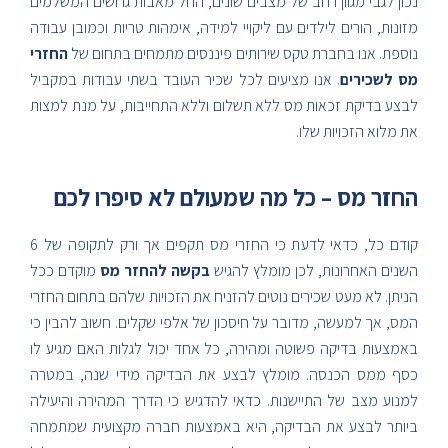
נכון לגבי מגוון רחב של מצבים שונים, החל מאבות גרושים המשלמים
מזונות, הורים לילדים עם ליקויי למידה, אימהות טריות וכמובן עבודה
נוספת. אנו בחברת טקס שירותים פיננסים מתמחים בתחום של
החזרי
מס לשכירים
. אנו מציעים לכל שכיר העובד בשתי עבודות במקביל
לבצע בדיקת זכאות מס ללא תשלום וללא התחייבות, על מנת למצות
את מלוא הזכויות שלו.
החזר מס – כל מה שמעולם לא סיפרו לכם
קודם כל, כדאי לדעת כי החזרי מס תקפים אך ורק לתקופה של 6
השנים האחרונות, לכן מומלץ להגיש
בקשה להחזר מס
מוקדם ככל
הניתן. לא מעט שכירים נוטים להזניח את הזכויות שלהם בתחום החזרי
המס, אך למעשה, מדובר על חיסכון של אלפי שקלים. חשוב להבין כי
באמצעות בדיקה פשוטה ומהירה, כל אחד יכול לגלות האם מגיע לו
כסף ממס הכנסה. מומלץ לבצע את הבדיקה מידי שנה, במטרה
למנוע מצב של התיישנות. כדאי להדגיש כי הדרך המהירה והיעילה
ביותר לבצע את הבדיקה, היא באמצעות חברה מקצועית שמתמחה