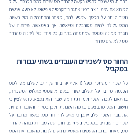
בתחום. מי שינסה להגיש בקשה להחזר מס ישירות למס הכנסה, עלול
למצוא את עצמו ניצב בפני אתגר בירוקרטי לא פשוט. לא מעט אנשים
נוטים לוותר על הכסף שמגיע להם, מאחר וההתנהלות מול רשויות
המס עלולה להיות מסורבלת ומייאשת. אך באמצעות שירותיה של
חברה אמינה ומנוסה שמתמחה בתחום, כל אחד יכול ליהנות מהחזר
מס ללא שום טרחה.
החזר מס לשכירים העובדים בשתי עבודות
במקביל
כל שכיר המשתכר מעל 6 אלף ₪ בחודש, חייב לשלם מס למס
הכנסה. מדובר על תשלום שיורד באופן אוטומטי מתלוש המשכורת,
בהתאם לגובה השכר ולמדרגת המס שבה הוא נמצא. כדאי לציין כי
חישובי המס מתבצעים ברמה השנתית, ולכן במידה והעובד הפחית
את גובה השכר שלו, ייתכן כי מגיע לו החזר מס. כאשר מדובר על
שכירים העובדים במקביל בשתי עבודות, ישנה סבירות גבוהה להחזר
מס, מאחר וברוב הפעמים המעסיקים נוטים לנכות מהעובד את המס