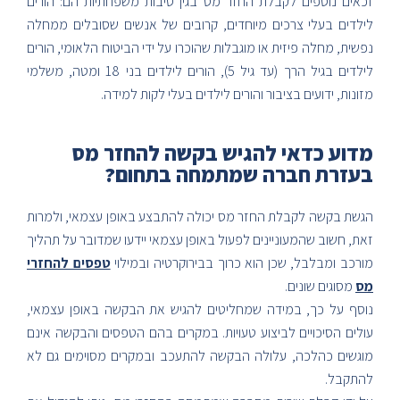
זכאים נוספים לקבלת החזר מס בגין סיבות משפחתיות הם: הורים
לילדים בעלי צרכים מיוחדים, קרובים של אנשים שסובלים ממחלה
נפשית, מחלה פיזית או מוגבלות שהוכרו על ידי הביטוח הלאומי, הורים
לילדים בגיל הרך (עד גיל 5), הורים לילדים בני 18 ומטה, משלמי
מזונות, ידועים בציבור והורים לילדים בעלי לקות למידה.
מדוע כדאי להגיש בקשה להחזר מס
בעזרת חברה שמתמחה בתחום?
הגשת בקשה לקבלת החזר מס יכולה להתבצע באופן עצמאי, ולמרות
זאת, חשוב שהמעוניינים לפעול באופן עצמאי יידעו שמדובר על תהליך
מורכב ומבלבל, שכן הוא כרוך בבירוקרטיה ובמילוי
טפסים להחזרי
מס
מסוגים שונים.
נוסף על כך, במידה שמחליטים להגיש את הבקשה באופן עצמאי,
עולים הסיכויים לביצוע טעויות. במקרים בהם הטפסים והבקשה אינם
מוגשים כהלכה, עלולה הבקשה להתעכב ובמקרים מסוימים גם לא
להתקבל.