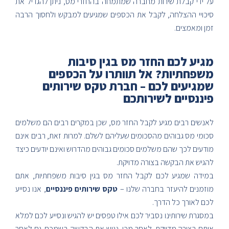
על ידי קבלת שירות מחברה שמתמחה בהחזרי מס, ניתן להגדיל את
סיכויי ההצלחה, לקבל את הכספים שמגיעים למבקש ולחסוך הרבה
זמן ומאמצים.
מגיע לכם החזר מס בגין סיבות
משפחתיות? אל תוותרו על הכספים
שמגיעים לכם – חברת טקס שירותים
פיננסיים לשירותכם
לאנשים רבים מגיע לקבל החזר מס, שכן במקרים רבים הם משלמים
סכומי מס גבוהים מהסכומים שעליהם לשלם. למרות זאת, רבים אינם
מודעים לכך שהם משלמים סכומים גבוהים מהדרוש ואינם יודעים כיצד
להגיש את הבקשה בצורה מדויקת.
במידה שמגיע לכם לקבל החזר מס בגין סיבות משפחתיות, אתם
מוזמנים להיעזר בחברה שלנו –
טקס שירותים פיננסיים
, אנו נסייע
לכם לאורך כל הדרך.
במסגרת שירותינו נסביר לכם אילו טפסים יש להגיש ונסייע לכם למלא
אותם בצורה מדויקת. לאחר מכן, נגיש את הבקשה בשמכם. גם לאחר