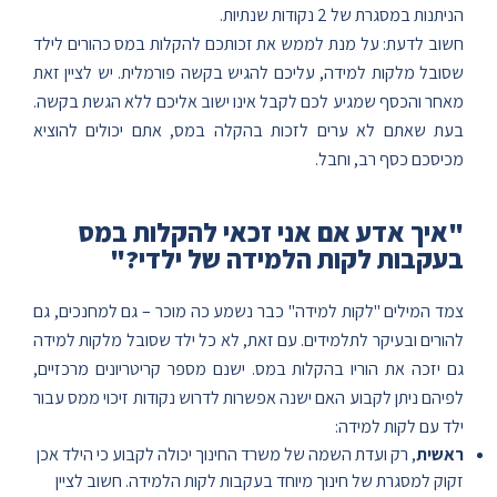
הניתנות במסגרת של 2 נקודות שנתיות.
חשוב לדעת: על מנת לממש את זכותכם להקלות במס כהורים לילד
שסובל מלקות למידה, עליכם להגיש בקשה פורמלית. יש לציין זאת
מאחר והכסף שמגיע לכם לקבל אינו ישוב אליכם ללא הגשת בקשה.
בעת שאתם לא ערים לזכות בהקלה במס, אתם יכולים להוציא
מכיסכם כסף רב, וחבל.
"איך אדע אם אני זכאי להקלות במס
בעקבות לקות הלמידה של ילדי?"
צמד המילים "לקות למידה" כבר נשמע כה מוכר – גם למחנכים, גם
להורים ובעיקר לתלמידים. עם זאת, לא כל ילד שסובל מלקות למידה
גם יזכה את הוריו בהקלות במס. ישנם מספר קריטריונים מרכזיים,
לפיהם ניתן לקבוע האם ישנה אפשרות לדרוש נקודות זיכוי ממס עבור
ילד עם לקות למידה:
ראשית
, רק ועדת השמה של משרד החינוך יכולה לקבוע כי הילד אכן
זקוק למסגרת של חינוך מיוחד בעקבות לקות הלמידה. חשוב לציין