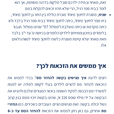
זאת, מאחר ובמידה ילדכם סובל מלקות בדרגה מסוימת, אך הוא
לומד בבית ספר רגיל, הרי שלא תהיו זכאים להקלות במס.
שנית
, מסגרת לחינוך מיוחד מוכרת כוללת בין היתר גן לחינוך מיוחד,
בית ספר לחינוך מיוחד, כיתה לחינוך מיוחד בבית ספר רגיל בלבד ולא
כיתה מקדמת או כיתה משלבת ו"מסלול 07" שהינו מסלול תגבור
בלימודים בתיכון ומתייחס לילדים הלומדים בכיתות ט' עד י"ב בלבד
וזאת מאחר שלא קיימת מסגרת כלשהי לחינוך מיוחד לטווח גילאים
אלו.
איך ממשים את הזכאות לכך?
רוצים לדעת
איך מגישים בקשה להחזר מס
? בכדי לממש את
הזכאות להחזר מס להורים לילדים בעלי לקויות למידה יש לפנות
למשרדי מס הכנסה לפקיד השומה באזור המגורים שלכם ולהגיש את
הבקשה על ידי מילוי טופס 116 א', שהינו בקשת זיכוי ממס בגין קרוב
נטול יכולת. בקשה זאת מגישים הורים העובדים כשכירים. כמו
החזרי
מס
אחרים, גם כאן ניתן לממש את הזכאות
להחזר המס עד כ-6