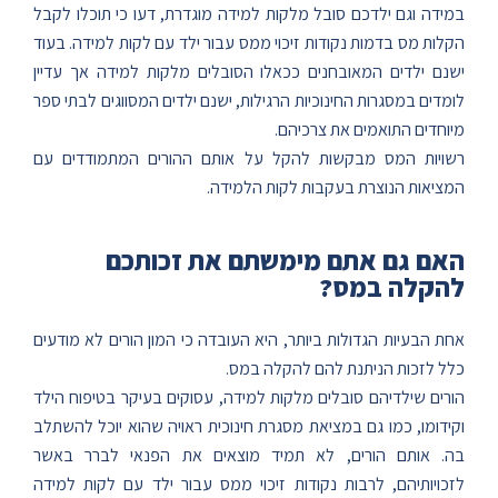
במידה וגם ילדכם סובל מלקות למידה מוגדרת, דעו כי תוכלו לקבל
הקלות מס בדמות נקודות זיכוי ממס עבור ילד עם לקות למידה. בעוד
ישנם ילדים המאובחנים ככאלו הסובלים מלקות למידה אך עדיין
לומדים במסגרות החינוכיות הרגילות, ישנם ילדים המסווגים לבתי ספר
מיוחדים התואמים את צרכיהם.
רשויות המס מבקשות להקל על אותם ההורים המתמודדים עם
המציאות הנוצרת בעקבות לקות הלמידה.
האם גם אתם מימשתם את זכותכם
להקלה במס?
אחת הבעיות הגדולות ביותר, היא העובדה כי המון הורים לא מודעים
כלל לזכות הניתנת להם להקלה במס.
הורים שילדיהם סובלים מלקות למידה, עסוקים בעיקר בטיפוח הילד
וקידומו, כמו גם במציאת מסגרת חינוכית ראויה שהוא יוכל להשתלב
בה. אותם הורים, לא תמיד מוצאים את הפנאי לברר באשר
לזכויותיהם, לרבות נקודות זיכוי ממס עבור ילד עם לקות למידה